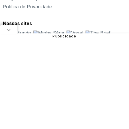
Política de Privacidade
Fundado em 2004, o Click Jogos é o maior portal de
jogos online infantil do Brasil, oferecendo
os melhores
jogos online para PC
, além de alternativas para curtir
Nossos sites
pelo
tablet ou celular
.
Nosso objetivo é proporcionar uma experiência incrível
em entretenimento e diversão com
jogos de meninas
,
jogos de carros
,
jogos de aventura
,
jogos de
plataforma
e muito mais!
São diversos games disponíveis no site que você pode
jogar online gratuitamente. Dentre eles, estão:
Fireboy
and Watergirl
,
Subway Surfers
,
Bubble Pop
, entre
outros.
Sendo uma das verticais do Grupo NZN, o Click Jogos
conta com equipe especializada e monitoramento diário,
garantindo uma
experiência mais segura para o
público
e trabalhando para que a nossa história continue
com as novas gerações.