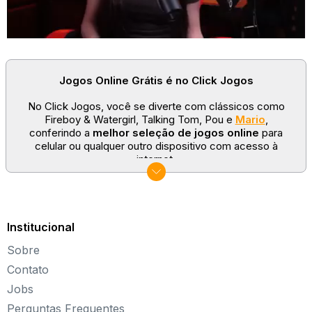
Jogos Online Grátis é no Click Jogos
No Click Jogos, você se diverte com clássicos como
Fireboy & Watergirl, Talking Tom, Pou e
Mario
,
conferindo a
melhor seleção de jogos online
para
celular ou qualquer outro dispositivo com acesso à
internet.
No Click Jogos temos as categorias mais populares:
jogos clássicos
,
jogos de esporte
e
jogos famosos
para todas as idades. Somos um portal de games
sempre atualizado com novos títulos!
Institucional
Explore novos universos, dirija carros, teste sua
Sobre
paciência, seja uma estrela do futebol ou brinque com a
Barbie de forma totalmente gratuita. Aqui, não faltam
Contato
opções para aproveitar!
Jobs
Sobre o Click Jogos
Perguntas Frequentes