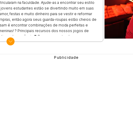
icularam na faculdade. Ajude-as a encontrar seu estilo
jovens estudantes estão se divertindo muito em suas
mor, festas e muito dinheiro para se vestir e reformar
compras, então agora seus guarda-roupas estão cheios de
ecisam é encontrar combinações de moda perfeitas e
 meninas! ? Principais recursos dos nossos jogos de
es tipos de aparência ❣ Roupas e penteados para
de óculos a tablet ❣ Vários fundos universitários para o
olescentes online ❣ Compartilhe capturas de tela das