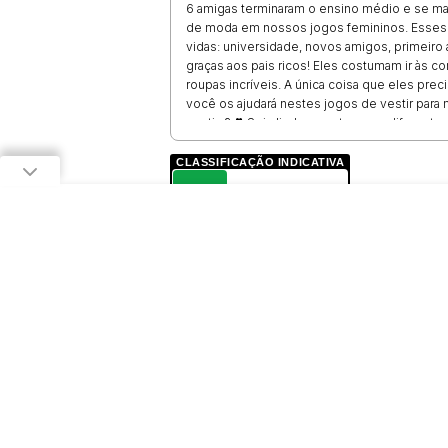
6 amigas terminaram o ensino médio e se matr
de moda em nossos jogos femininos. Esses 
vidas: universidade, novos amigos, primeiro a
graças aos pais ricos! Eles costumam ir às 
roupas incríveis. A única coisa que eles pr
você os ajudará nestes jogos de vestir para
vestir: ? ❣ Seis lindas garotas com diferent
qualquer ocasião ❣ Muitos acessórios legais, 
seu modelo ❣ Jogos legais de vestir para ad
CLASSIFICAÇÃO INDICATIVA
roupas com amigos
L
LIVRE