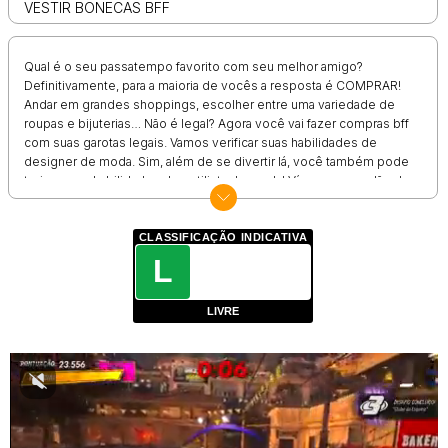
VESTIR BONECAS BFF
Qual é o seu passatempo favorito com seu melhor amigo?
Definitivamente, para a maioria de vocês a resposta é COMPRAR!
Andar em grandes shoppings, escolher entre uma variedade de
roupas e bijuterias… Não é legal? Agora você vai fazer compras bff
com suas garotas legais. Vamos verificar suas habilidades de
designer de moda. Sim, além de se divertir lá, você também pode
treinar suas habilidades de estilista de moda! Vá ao nosso salão de
vestir e vamos começar este jogo de meninas. É um dos melhores
jogos de moda e maquiagem para meninas! São tantos itens de
roupa! O que você gosta você encontra lá: máscaras, jaquetas,
CLASSIFICAÇÃO INDICATIVA
decorações diversas, tops, vestidos, saias, calças, collants e
L
sapatos! Há uma opção muito legal neste jogo de transformação de
bff: você pode fazer uma super-heroína! Há roupas e máscaras de
LIVRE
super-heróis. Agora você vai salvar o mundo vestido de super-
herói! Faça roupas fabulosas para essas garotas bff. Se você gosta
de jogos online, este jogo foi feito para você!