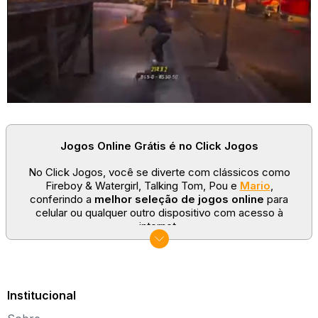
Jogos Online Grátis é no Click Jogos
No Click Jogos, você se diverte com clássicos como
Fireboy & Watergirl, Talking Tom, Pou e
Mario
,
conferindo a
melhor seleção de jogos online
para
celular ou qualquer outro dispositivo com acesso à
internet.
No Click Jogos temos as categorias mais populares:
jogos clássicos
,
jogos de esporte
e
jogos famosos
para todas as idades. Somos um portal de games
sempre atualizado com novos títulos!
Institucional
Explore novos universos, dirija carros, teste sua