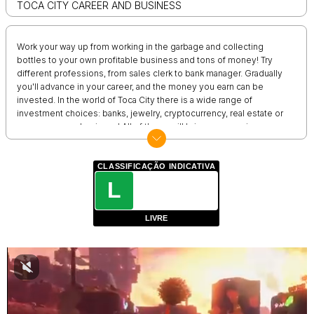
TOCA CITY CAREER AND BUSINESS
Work your way up from working in the garbage and collecting
bottles to your own profitable business and tons of money! Try
different professions, from sales clerk to bank manager. Gradually
you'll advance in your career, and the money you earn can be
invested. In the world of Toca City there is a wide range of
investment choices: banks, jewelry, cryptocurrency, real estate or
even your own business! All of these will bring you passive
income. On this path of careerist and businessman with you will
always be your cute cat - Mr. Lapkin!
CLASSIFICAÇÃO INDICATIVA
L
LIVRE