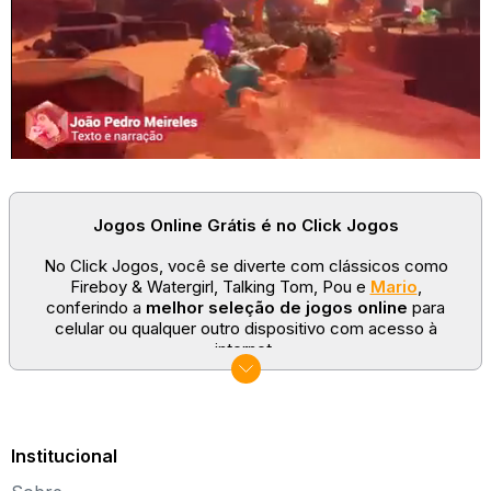
Jogos Online Grátis é no Click Jogos
No Click Jogos, você se diverte com clássicos como
Fireboy & Watergirl, Talking Tom, Pou e
Mario
,
conferindo a
melhor seleção de jogos online
para
celular ou qualquer outro dispositivo com acesso à
internet.
No Click Jogos temos as categorias mais populares:
jogos clássicos
,
jogos de esporte
e
jogos famosos
para todas as idades. Somos um portal de games
sempre atualizado com novos títulos!
Institucional
Explore novos universos, dirija carros, teste sua