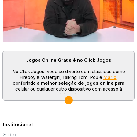
Jogos Online Grátis é no Click Jogos
No Click Jogos, você se diverte com clássicos como
Fireboy & Watergirl, Talking Tom, Pou e
Mario
,
conferindo a
melhor seleção de jogos online
para
celular ou qualquer outro dispositivo com acesso à
internet.
No Click Jogos temos as categorias mais populares:
jogos clássicos
,
jogos de esporte
e
jogos famosos
para todas as idades. Somos um portal de games
sempre atualizado com novos títulos!
Institucional
Explore novos universos, dirija carros, teste sua
Sobre
paciência, seja uma estrela do futebol ou brinque com a