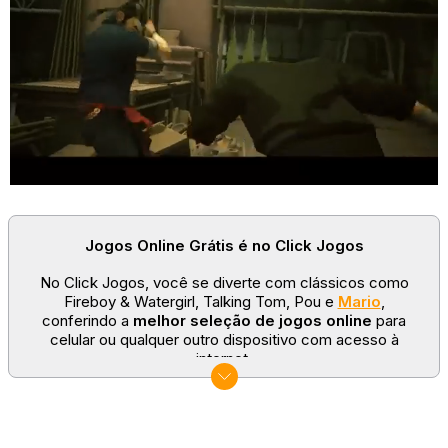
Jogos Online Grátis é no Click Jogos
No Click Jogos, você se diverte com clássicos como
Fireboy & Watergirl, Talking Tom, Pou e
Mario
,
conferindo a
melhor seleção de jogos online
para
celular ou qualquer outro dispositivo com acesso à
internet.
No Click Jogos temos as categorias mais populares:
jogos clássicos
,
jogos de esporte
e
jogos famosos
para todas as idades. Somos um portal de games
sempre atualizado com novos títulos!