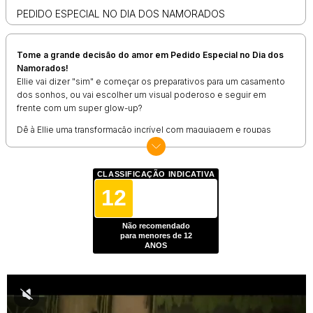
PEDIDO ESPECIAL NO DIA DOS NAMORADOS
Tome a grande decisão do amor em
Pedido Especial no Dia dos
Namorados
!
Ellie vai dizer "sim" e começar os preparativos para um casamento
dos sonhos, ou vai escolher um visual poderoso e seguir em
frente com um super glow-up?
Dê à Ellie uma transformação incrível com maquiagem e roupas
estilosas, escolha o look ideal para cada momento e ajude Ben a
reconquistar seu coração com um encontro romântico
inesquecível!
CLASSIFICAÇÃO INDICATIVA
12
Um jogo divertido e cheio de romance para quem ama histórias
de amor, decisões emocionantes e moda!
Ideal para quem
procura jogos de vestir, de casal ou de dia dos namorados.
Não recomendado
para menores de 12
Jogue agora e viva uma aventura romântica cheia de estilo!
ANOS