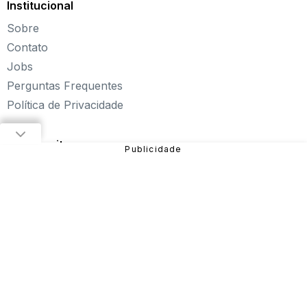
Institucional
Explore novos universos, dirija carros, teste sua
Sobre
paciência, seja uma estrela do futebol ou brinque com a
Barbie de forma totalmente gratuita. Aqui, não faltam
Contato
opções para aproveitar!
Jobs
Sobre o Click Jogos
Perguntas Frequentes
Política de Privacidade
Fundado em 2004, o Click Jogos é o maior portal de
jogos online infantil do Brasil, oferecendo
os melhores
jogos online para PC
, além de alternativas para curtir
Nossos sites
pelo
tablet ou celular
.
Nosso objetivo é proporcionar uma experiência incrível
em entretenimento e diversão com
jogos de meninas
,
jogos de carros
,
jogos de aventura
,
jogos de
plataforma
e muito mais!
São diversos games disponíveis no site que você pode
jogar online gratuitamente. Dentre eles, estão:
Fireboy
and Watergirl
,
Subway Surfers
,
Bubble Pop
, entre
outros.
Sendo uma das verticais do Grupo NZN, o Click Jogos
conta com equipe especializada e monitoramento diário,