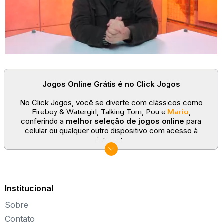
Jogos Online Grátis é no Click Jogos
No Click Jogos, você se diverte com clássicos como
Fireboy & Watergirl, Talking Tom, Pou e
Mario
,
conferindo a
melhor seleção de jogos online
para
celular ou qualquer outro dispositivo com acesso à
internet.
No Click Jogos temos as categorias mais populares:
jogos clássicos
,
jogos de esporte
e
jogos famosos
para todas as idades. Somos um portal de games
sempre atualizado com novos títulos!
Institucional
Explore novos universos, dirija carros, teste sua
Sobre
paciência, seja uma estrela do futebol ou brinque com a
Barbie de forma totalmente gratuita. Aqui, não faltam
Contato