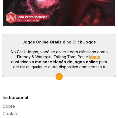
Jogos Online Grátis é no Click Jogos
No Click Jogos, você se diverte com clássicos como
Fireboy & Watergirl, Talking Tom, Pou e
Mario
,
conferindo a
melhor seleção de jogos online
para
celular ou qualquer outro dispositivo com acesso à
internet.
No Click Jogos temos as categorias mais populares:
jogos clássicos
,
jogos de esporte
e
jogos famosos
para todas as idades. Somos um portal de games
sempre atualizado com novos títulos!
Institucional
Explore novos universos, dirija carros, teste sua
Sobre
paciência, seja uma estrela do futebol ou brinque com a
Barbie de forma totalmente gratuita. Aqui, não faltam
Contato