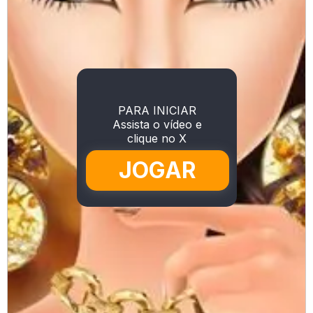
PARA INICIAR
Assista o vídeo e
clique no X
JOGAR