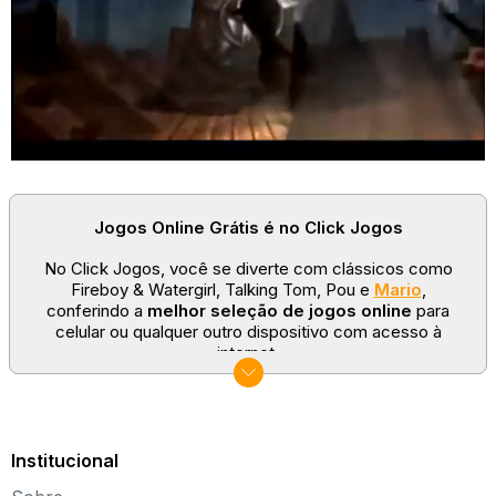
Jogos Online Grátis é no Click Jogos
No Click Jogos, você se diverte com clássicos como
Fireboy & Watergirl, Talking Tom, Pou e
Mario
,
conferindo a
melhor seleção de jogos online
para
celular ou qualquer outro dispositivo com acesso à
internet.
No Click Jogos temos as categorias mais populares:
jogos clássicos
,
jogos de esporte
e
jogos famosos
para todas as idades. Somos um portal de games
sempre atualizado com novos títulos!
Institucional
Explore novos universos, dirija carros, teste sua