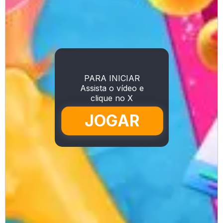
PARA INICIAR
Assista o vídeo e
clique no X
JOGAR