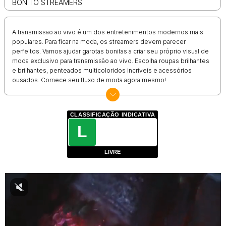
BONITO STREAMERS
A transmissão ao vivo é um dos entretenimentos modernos mais
populares. Para ficar na moda, os streamers devem parecer
perfeitos. Vamos ajudar garotas bonitas a criar seu próprio visual de
moda exclusivo para transmissão ao vivo. Escolha roupas brilhantes
e brilhantes, penteados multicoloridos incríveis e acessórios
ousados. Comece seu fluxo de moda agora mesmo!
CLASSIFICAÇÃO INDICATIVA
L
LIVRE