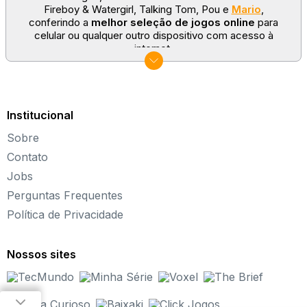
Fireboy & Watergirl, Talking Tom, Pou e
Mario
,
conferindo a
melhor seleção de jogos online
para
celular ou qualquer outro dispositivo com acesso à
internet.
No Click Jogos temos as categorias mais populares:
jogos clássicos
,
jogos de esporte
e
jogos famosos
para todas as idades. Somos um portal de games
sempre atualizado com novos títulos!
Institucional
Explore novos universos, dirija carros, teste sua
Sobre
paciência, seja uma estrela do futebol ou brinque com a
Barbie de forma totalmente gratuita. Aqui, não faltam
Contato
opções para aproveitar!
Jobs
Sobre o Click Jogos
Perguntas Frequentes
Política de Privacidade
Fundado em 2004, o Click Jogos é o maior portal de
jogos online infantil do Brasil, oferecendo
os melhores
jogos online para PC
, além de alternativas para curtir
Nossos sites
pelo
tablet ou celular
.
Nosso objetivo é proporcionar uma experiência incrível
em entretenimento e diversão com
jogos de meninas
,
jogos de carros
,
jogos de aventura
,
jogos de