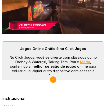
Jogos Online Grátis é no Click Jogos
No Click Jogos, você se diverte com clássicos como
Fireboy & Watergirl, Talking Tom, Pou e
Mario
,
conferindo a
melhor seleção de jogos online
para
celular ou qualquer outro dispositivo com acesso à
internet.
No Click Jogos temos as categorias mais populares:
jogos clássicos
,
jogos de esporte
e
jogos famosos
para todas as idades. Somos um portal de games
sempre atualizado com novos títulos!
Institucional
Explore novos universos, dirija carros, teste sua