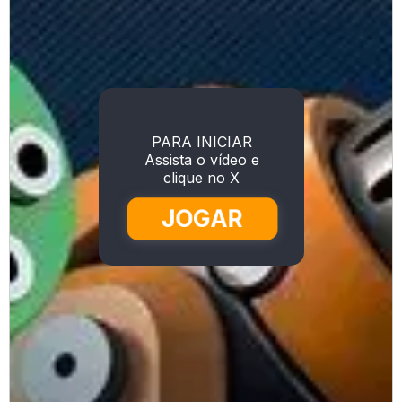
PARA INICIAR
Assista o vídeo e
clique no X
JOGAR