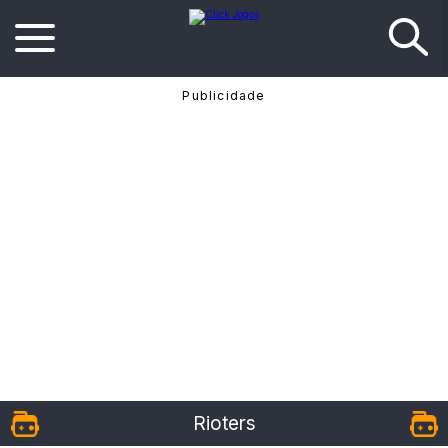
Rioters