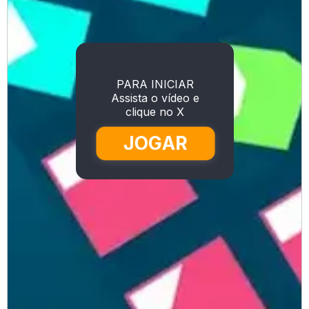
PARA INICIAR
Assista o vídeo e
clique no X
JOGAR