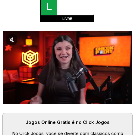
L
LIVRE
Jogos Online Grátis é no Click Jogos
No Click Jogos, você se diverte com clássicos como