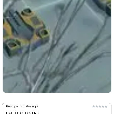
Principal
Estratégia
BATTLE CHECKERS