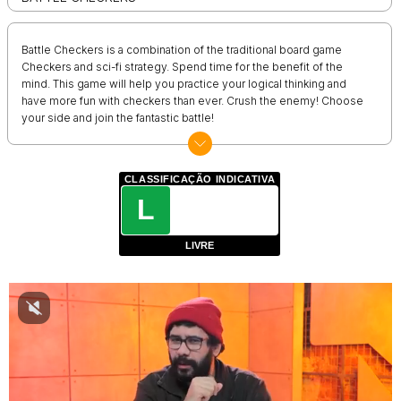
Battle Checkers is a combination of the traditional board game
Checkers and sci-fi strategy. Spend time for the benefit of the
mind. This game will help you practice your logical thinking and
have more fun with checkers than ever. Crush the enemy! Choose
your side and join the fantastic battle!
CLASSIFICAÇÃO INDICATIVA
L
LIVRE