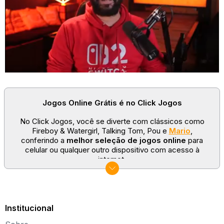
Em Top Speed Racing 3D, você fará toda movimentação do carro
com as
teclas A, W, S e D
, enquanto o mouse será útil
principalmente enquanto estiver nas telas de menu.
Conforme caminha pela pista principal, tem a chance de escolher as
provas que deseja fazer e, caso queira, pode focar nos estilos que
mais lhe agradam.
Todas as competições contam com mais de um nível de
dificuldade, então basta ficar de olho neles para saber o quanto
será exigido da sua habilidade em cada uma delas.
Jogos Online Grátis é no Click Jogos
Mais do que simplesmente contar com a sua habilidade, lembre-se
de sempre voltar para a garagem para fazer melhorias no veículo.
No Click Jogos, você se diverte com clássicos como
São elas que ajudarão a se manter sempre dentro do que é
Fireboy & Watergirl, Talking Tom, Pou e
Mario
,
esperado em cada
corrida
.
conferindo a
melhor seleção de jogos online
para
celular ou qualquer outro dispositivo com acesso à
internet.
No Click Jogos temos as categorias mais populares:
jogos clássicos
,
jogos de esporte
e
jogos famosos
para todas as idades. Somos um portal de games
sempre atualizado com novos títulos!
Institucional
Explore novos universos, dirija carros, teste sua