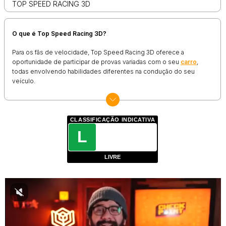
TOP SPEED RACING 3D
O que é Top Speed Racing 3D?
Para os fãs de velocidade, Top Speed Racing 3D oferece a
oportunidade de participar de provas variadas com o seu
carro
,
todas envolvendo habilidades diferentes na condução do seu
veículo.
Após escolher o carro que pretende pilotar, você será colocado
em um grande mapa que guarda provas variadas nas quais pode
competir.
CLASSIFICAÇÃO INDICATIVA
Há circuitos para parkour, provas de drift, trecho de acelerar o mais
L
rápido possível para atingir uma certa velocidade antes da marca
indicada e coisas do gênero.
LIVRE
Cumprir as condições do desafio faz com que você leve o prêmio
para casa, e em alguns casos você pode dobrar essa quantia em
dinheiro. Basta ficar de olho no que é exigido e fazer o melhor
enquanto estiver na pista.
Como jogar Top Speed Racing 3D?