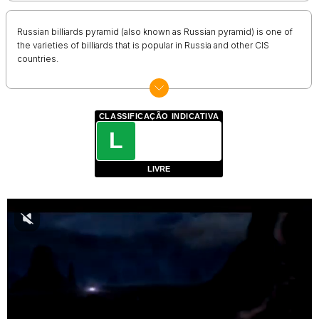
Russian billiards pyramid (also known as Russian pyramid) is one of
the varieties of billiards that is popular in Russia and other CIS
countries.
CLASSIFICAÇÃO INDICATIVA
L
LIVRE