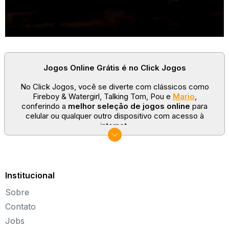
Jogos Online Grátis é no Click Jogos
No Click Jogos, você se diverte com clássicos como
Fireboy & Watergirl, Talking Tom, Pou e
Mario
,
conferindo a
melhor seleção de jogos online
para
celular ou qualquer outro dispositivo com acesso à
internet.
No Click Jogos temos as categorias mais populares:
jogos clássicos
,
jogos de esporte
e
jogos famosos
para todas as idades. Somos um portal de games
sempre atualizado com novos títulos!
Institucional
Explore novos universos, dirija carros, teste sua
Sobre
paciência, seja uma estrela do futebol ou brinque com a
Barbie de forma totalmente gratuita. Aqui, não faltam
Contato
opções para aproveitar!
Jobs