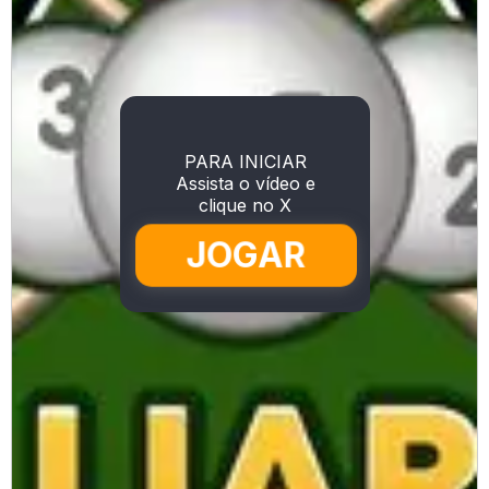
PARA INICIAR
Assista o vídeo e
clique no X
JOGAR