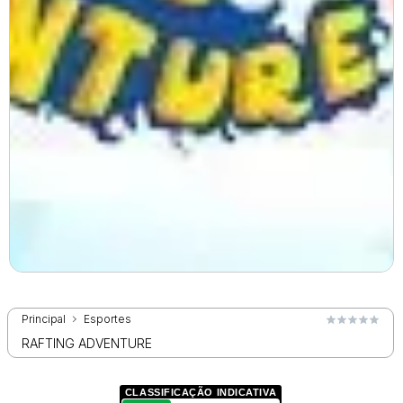
Principal
Esportes
RAFTING ADVENTURE
CLASSIFICAÇÃO INDICATIVA