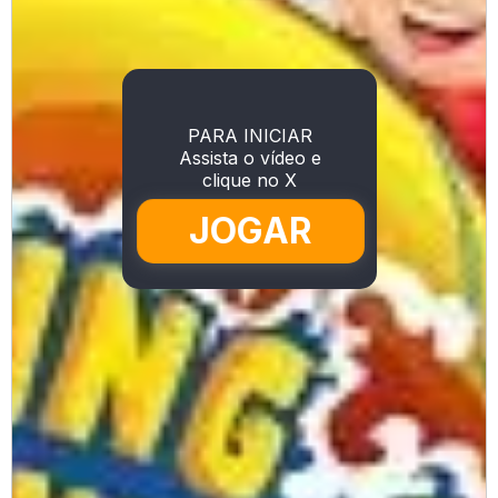
PARA INICIAR
Assista o vídeo e
clique no X
JOGAR