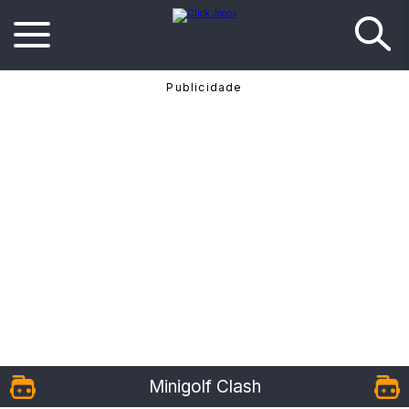
Minigolf Clash