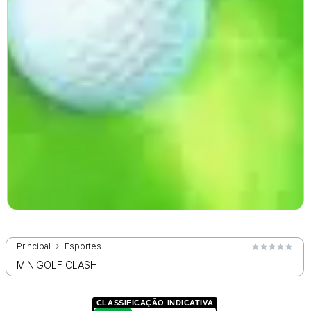
Principal
Esportes
MINIGOLF CLASH
CLASSIFICAÇÃO INDICATIVA