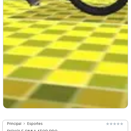
Principal
Esportes