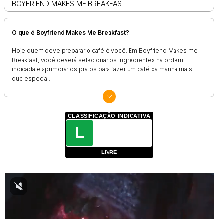
BOYFRIEND MAKES ME BREAKFAST
O que é Boyfriend Makes Me Breakfast?
Hoje quem deve preparar o café é você. Em Boyfriend Makes me
Breakfast, você deverá selecionar os ingredientes na ordem
indicada e aprimorar os pratos para fazer um café da manhã mais
que especial.
Como jogar Boyfriend Makes Me Breakfast?
Siga os passos na tela para adicionar os itens ao prato. Para
CLASSIFICAÇÃO INDICATIVA
selecionar
toque na tela ou clique com o mouse
.
L
LIVRE