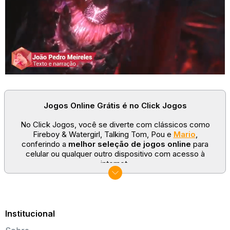
Jogos Online Grátis é no Click Jogos
No Click Jogos, você se diverte com clássicos como
Fireboy & Watergirl, Talking Tom, Pou e
Mario
,
conferindo a
melhor seleção de jogos online
para
celular ou qualquer outro dispositivo com acesso à
internet.
No Click Jogos temos as categorias mais populares:
jogos clássicos
,
jogos de esporte
e
jogos famosos
para todas as idades. Somos um portal de games
sempre atualizado com novos títulos!
Institucional
Explore novos universos, dirija carros, teste sua