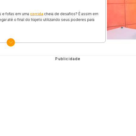
as e fofas em uma
corrida
cheia de desafios? É assim em
ar até o final do trajeto utilizando seus poderes para
agem tocando na tela ou clicando com o mouse, escolha
tudo o que te impede de alcançar a linha de chegada.