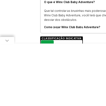
O que é Winx Club Baby Adventure?
Que tal controlar as bruxinhas mais poderos
Winx Club Baby Adventure, você terá que cheg
desviar dos obstáculos.
Como jogar Winx Club Baby Adventure?
Quando a corrida iniciar, controle o person
CLASSIFICAÇÃO INDICATIVA
direção opostas aos obstáculos e desvie de 
L
LIVRE