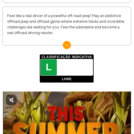
Feel like a real driver of a powerful off-road jeep! Play an addictive
offroad jeep and offroad game where extreme tracks and incredible
challenges are waiting for you. Feel the adrenaline and become a
real offroad driving master.
CLASSIFICAÇÃO INDICATIVA
L
LIVRE