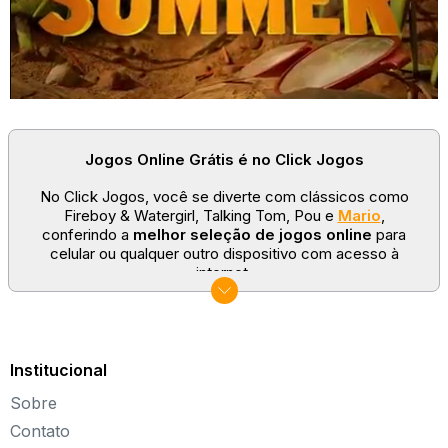
Jogos Online Grátis é no Click Jogos
No Click Jogos, você se diverte com clássicos como
Fireboy & Watergirl, Talking Tom, Pou e
Mario
,
conferindo a
melhor seleção de jogos online
para
celular ou qualquer outro dispositivo com acesso à
internet.
No Click Jogos temos as categorias mais populares:
jogos clássicos
,
jogos de esporte
e
jogos famosos
para todas as idades. Somos um portal de games
sempre atualizado com novos títulos!
Institucional
Explore novos universos, dirija carros, teste sua
Sobre
paciência, seja uma estrela do futebol ou brinque com a
Barbie de forma totalmente gratuita. Aqui, não faltam
Contato