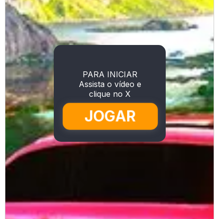
PARA INICIAR
Assista o vídeo e
clique no X
JOGAR