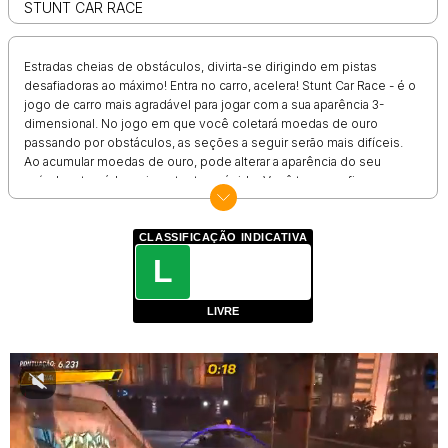
STUNT CAR RACE
Estradas cheias de obstáculos, divirta-se dirigindo em pistas
desafiadoras ao máximo! Entra no carro, acelera! Stunt Car Race - é o
jogo de carro mais agradável para jogar com a sua aparência 3-
dimensional. No jogo em que você coletará moedas de ouro
passando por obstáculos, as seções a seguir serão mais difíceis.
Ao acumular moedas de ouro, pode alterar a aparência do seu
veículo e torná-lo mais potente e rápido. Você tem que ficar
equilibrado nas rampas. Você não deve ficar preso em obstáculos
balançando. Os postos de controlo serão de grande vantagem para
si. Quando você perde o equilíbrio no jogo, você começa a partir
CLASSIFICAÇÃO INDICATIVA
dos pontos de Verificação em vez de voltar ao início. Você pode
L
aumentar sua velocidade instantaneamente com o recurso nitro. Se
você é um fã de Velocidade, este jogo é para você. Entre no seu
LIVRE
carro e aproveite a competição. Diverte-te!