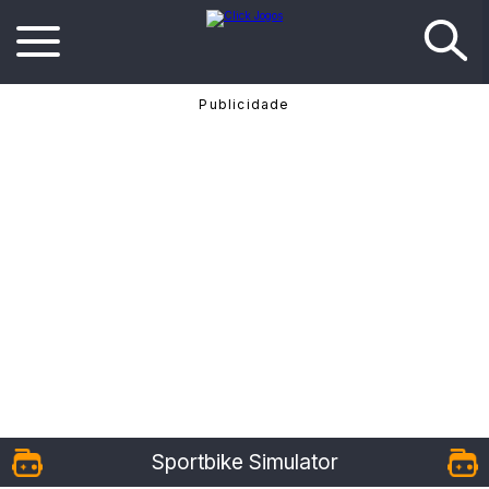
Sportbike Simulator