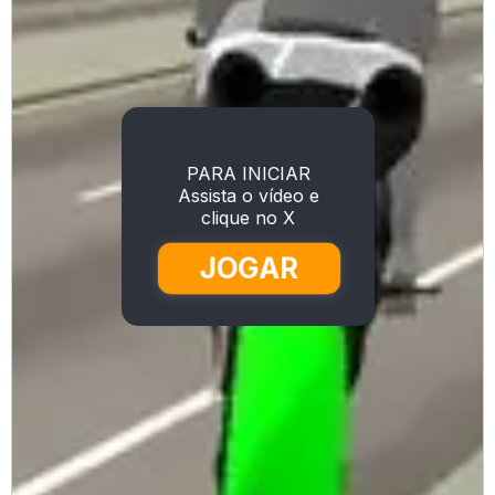
PARA INICIAR
Assista o vídeo e
clique no X
JOGAR