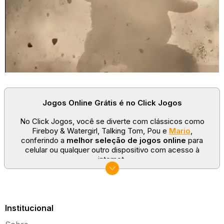
Jogos Online Grátis é no Click Jogos
No Click Jogos, você se diverte com clássicos como
Fireboy & Watergirl, Talking Tom, Pou e
Mario
,
conferindo a
melhor seleção de jogos online
para
celular ou qualquer outro dispositivo com acesso à
internet.
No Click Jogos temos as categorias mais populares:
jogos clássicos
,
jogos de esporte
e
jogos famosos
para todas as idades. Somos um portal de games
sempre atualizado com novos títulos!
Institucional
Explore novos universos, dirija carros, teste sua