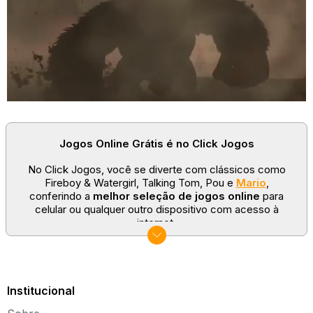
Jogos Online Grátis é no Click Jogos
No Click Jogos, você se diverte com clássicos como
Fireboy & Watergirl, Talking Tom, Pou e
Mario
,
conferindo a
melhor seleção de jogos online
para
celular ou qualquer outro dispositivo com acesso à
internet.
No Click Jogos temos as categorias mais populares:
jogos clássicos
,
jogos de esporte
e
jogos famosos
para todas as idades. Somos um portal de games
sempre atualizado com novos títulos!
Institucional
Explore novos universos, dirija carros, teste sua