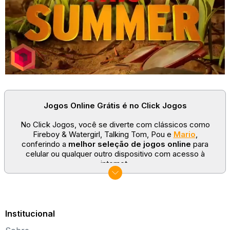
Jogos Online Grátis é no Click Jogos
No Click Jogos, você se diverte com clássicos como
Fireboy & Watergirl, Talking Tom, Pou e
Mario
,
conferindo a
melhor seleção de jogos online
para
celular ou qualquer outro dispositivo com acesso à
internet.
No Click Jogos temos as categorias mais populares:
jogos clássicos
,
jogos de esporte
e
jogos famosos
para todas as idades. Somos um portal de games
sempre atualizado com novos títulos!
Institucional
Explore novos universos, dirija carros, teste sua