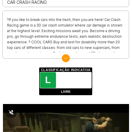
CAR CRASH RACING
?If you like to break cars into the trash, then you are here! Car Crash
Racing game is a 3D car crash simulator where car damage is shown
at the highest level. Exciting missions await you. Become a driving
pro, go through extreme endurance tests, earn realistic destruction
experience. ? COOL CARS Buy and test for durability more than 20
top cars of different classes: from old cars to new supercars, from
simple cars to sports cars. Realistic graphics and 3D physics of
body damage. Crash and watch as the car rumples and the hood,
doors, trunk and even wheels fall off it! Enjoy car crash test
anywhere! Have fun destroying cars! Game Features: ?Cars are
CLASSIFICAÇÃO INDICATIVA
destroyed and parts fall off ?Realistic car physics ?Realistic car
L
deformation physics ?Stunning realistic 3D graphics ?Different
levels of destruction for the car ?Car destruction Get through the
LIVRE
obstacles on the tracks, destroy your car and come to the finish line
Destroy all the cars in the game, join us!