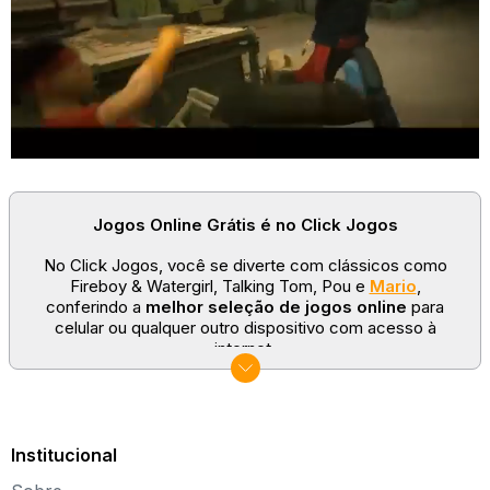
Jogos Online Grátis é no Click Jogos
No Click Jogos, você se diverte com clássicos como
Fireboy & Watergirl, Talking Tom, Pou e
Mario
,
conferindo a
melhor seleção de jogos online
para
celular ou qualquer outro dispositivo com acesso à
internet.
No Click Jogos temos as categorias mais populares:
jogos clássicos
,
jogos de esporte
e
jogos famosos
para todas as idades. Somos um portal de games
sempre atualizado com novos títulos!
Institucional
Explore novos universos, dirija carros, teste sua