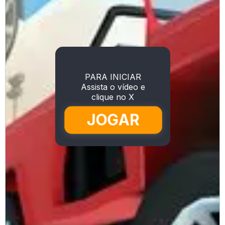
PARA INICIAR
Assista o vídeo e
clique no X
JOGAR