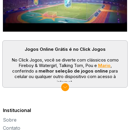
Jogos Online Grátis é no Click Jogos
No Click Jogos, você se diverte com clássicos como
Fireboy & Watergirl, Talking Tom, Pou e
Mario
,
conferindo a
melhor seleção de jogos online
para
celular ou qualquer outro dispositivo com acesso à
internet.
No Click Jogos temos as categorias mais populares:
jogos clássicos
,
jogos de esporte
e
jogos famosos
para todas as idades. Somos um portal de games
sempre atualizado com novos títulos!
Institucional
Explore novos universos, dirija carros, teste sua
Sobre
paciência, seja uma estrela do futebol ou brinque com a
Barbie de forma totalmente gratuita. Aqui, não faltam
Contato