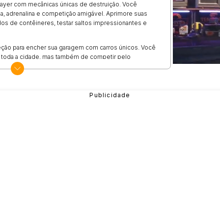
layer com mecânicas únicas de destruição. Você
da, adrenalina e competição amigável. Aprimore suas
dos de contêineres, testar saltos impressionantes e
ção para encher sua garagem com carros únicos. Você
r toda a cidade, mas também de competir pelo
 deslumbrantes. Concorra com seus amigos e outros
sca, testando os limites de velocidade e habilidade.
 ou apenas passe por obstáculos únicos.
e velocidade, destruição e competição no mundo de
prove que você é o rei das corridas e o mestre da