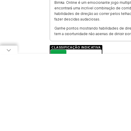
Bimka: Online é um emocionante jogo multip
encontrará uma incrível combinação de corri
habilidades de direção ao correr pelos telha
fazer descidas audaciosas.
Ganhe pontos mostrando habilidades de dire
tem a oportunidade não apenas de dirigir po
campeonato em corridas de alta velocidade
jogadores enquanto percorre a cidade pitore
CLASSIFICAÇÃO INDICATIVA
Reúna uma equipe e realize corridas épicas,
L
Prepare-se para uma emocionante mistura d
Bimka: Online. Atravesse o caos da cidade e 
LIVRE
destruição!