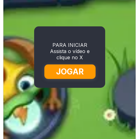
PARA INICIAR
Assista o vídeo e
clique no X
JOGAR