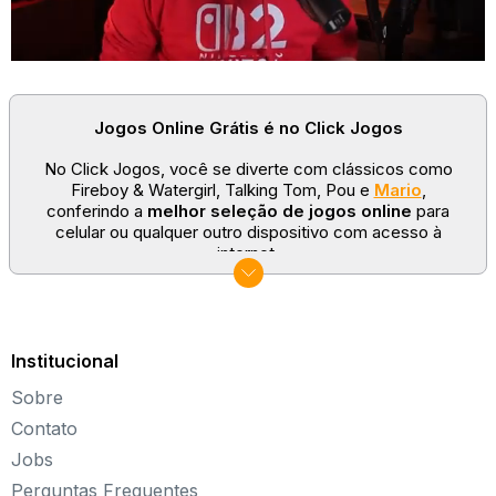
Jogos Online Grátis é no Click Jogos
No Click Jogos, você se diverte com clássicos como
Fireboy & Watergirl, Talking Tom, Pou e
Mario
,
conferindo a
melhor seleção de jogos online
para
celular ou qualquer outro dispositivo com acesso à
internet.
No Click Jogos temos as categorias mais populares:
jogos clássicos
,
jogos de esporte
e
jogos famosos
para todas as idades. Somos um portal de games
sempre atualizado com novos títulos!
Institucional
Explore novos universos, dirija carros, teste sua
Sobre
paciência, seja uma estrela do futebol ou brinque com a
Barbie de forma totalmente gratuita. Aqui, não faltam
Contato
opções para aproveitar!
Jobs
Sobre o Click Jogos
Perguntas Frequentes