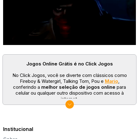
Jogos Online Grátis é no Click Jogos
No Click Jogos, você se diverte com clássicos como
Fireboy & Watergirl, Talking Tom, Pou e
Mario
,
conferindo a
melhor seleção de jogos online
para
celular ou qualquer outro dispositivo com acesso à
internet.
No Click Jogos temos as categorias mais populares:
jogos clássicos
,
jogos de esporte
e
jogos famosos
para todas as idades. Somos um portal de games
sempre atualizado com novos títulos!
Institucional
Explore novos universos, dirija carros, teste sua