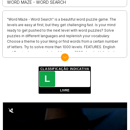
WORD MAZE - WORD SEARCH
"Word Maze - Word Search" is a beautiful word puzzle game. The
levels are easy at first, but they get challenging fast. Is your mind
ready to get pushed to the next level with word puzzles? Solve
puzzles in different languages and replenish your vocabulary.
Choose a theme to your liking or find words from a certain number
of letters. Try to solve more than 1000 levels. FEATURES. English
and Russian languages. Lots of themes. 1000+ levels. Unlimited
hints. Difficulty ranges from simple to hard. Do you like Word
search, to solve crosswords, Fill the words, Guess the words? This
game is an exciting activity during leisure hours or on the way to
CLASSIFICAÇÃO INDICATIVA
work.
L
LIVRE