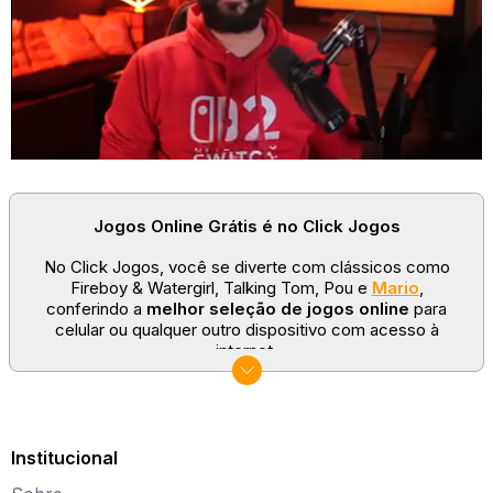
Jogos Online Grátis é no Click Jogos
No Click Jogos, você se diverte com clássicos como
Fireboy & Watergirl, Talking Tom, Pou e
Mario
,
conferindo a
melhor seleção de jogos online
para
celular ou qualquer outro dispositivo com acesso à
internet.
No Click Jogos temos as categorias mais populares:
jogos clássicos
,
jogos de esporte
e
jogos famosos
para todas as idades. Somos um portal de games
sempre atualizado com novos títulos!
Institucional
Explore novos universos, dirija carros, teste sua