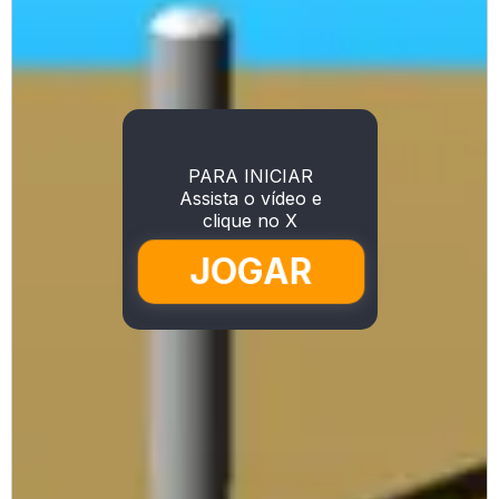
PARA INICIAR
Assista o vídeo e
clique no X
JOGAR