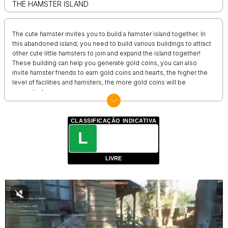
THE HAMSTER ISLAND
The cute hamster invites you to build a hamster island together. In
this abandoned island, you need to build various buildings to attract
other cute little hamsters to join and expand the island together!
These building can help you generate gold coins, you can also
invite hamster friends to earn gold coins and hearts, the higher the
level of facilities and hamsters, the more gold coins will be
generated.
CLASSIFICAÇÃO INDICATIVA
L
LIVRE