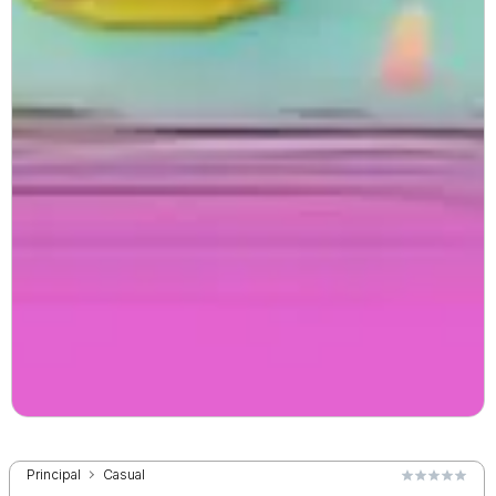
Principal
Casual