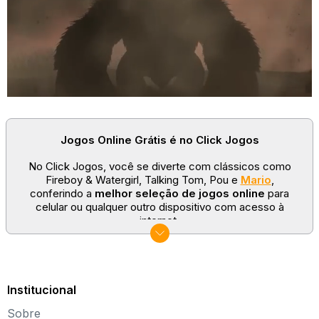
Jogos Online Grátis é no Click Jogos
No Click Jogos, você se diverte com clássicos como
Fireboy & Watergirl, Talking Tom, Pou e
Mario
,
conferindo a
melhor seleção de jogos online
para
celular ou qualquer outro dispositivo com acesso à
internet.
No Click Jogos temos as categorias mais populares:
jogos clássicos
,
jogos de esporte
e
jogos famosos
para todas as idades. Somos um portal de games
sempre atualizado com novos títulos!
Institucional
Explore novos universos, dirija carros, teste sua
Sobre
paciência, seja uma estrela do futebol ou brinque com a