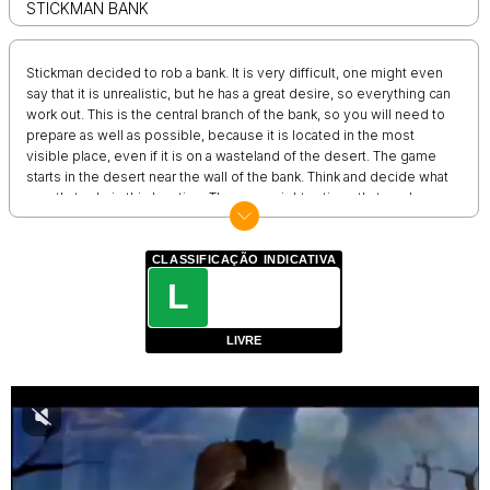
STICKMAN BANK
Stickman decided to rob a bank. It is very difficult, one might even
say that it is unrealistic, but he has a great desire, so everything can
work out. This is the central branch of the bank, so you will need to
prepare as well as possible, because it is located in the most
visible place, even if it is on a wasteland of the desert. The game
starts in the desert near the wall of the bank. Think and decide what
exactly to do in this location. There are eight actions that can be
done, so think about what will be best. Know that there are only two
correct options, the others will definitely not bring any sense, and
the guards will quickly grab you and send you to prison. Look for
CLASSIFICAÇÃO INDICATIVA
the right action in each of the locations that you will fall into, until you
L
can steal valuables from the bank, and these are gold and money. In
the game, it will be possible to rob a bank in stealth mode or loudly
LIVRE
with weapons. You are waiting for fights, skirmishes, chases, an
interesting plot, animation.