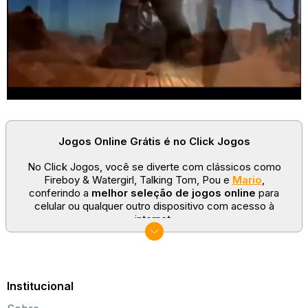
Jogos Online Grátis é no Click Jogos
No Click Jogos, você se diverte com clássicos como
Fireboy & Watergirl, Talking Tom, Pou e
Mario
,
conferindo a
melhor seleção de jogos online
para
celular ou qualquer outro dispositivo com acesso à
internet.
No Click Jogos temos as categorias mais populares:
jogos clássicos
,
jogos de esporte
e
jogos famosos
para todas as idades. Somos um portal de games
sempre atualizado com novos títulos!
Institucional
Explore novos universos, dirija carros, teste sua