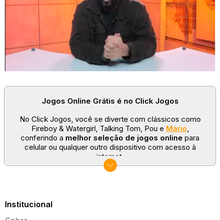
Jogos Online Grátis é no Click Jogos
No Click Jogos, você se diverte com clássicos como
Fireboy & Watergirl, Talking Tom, Pou e
Mario
,
conferindo a
melhor seleção de jogos online
para
celular ou qualquer outro dispositivo com acesso à
internet.
No Click Jogos temos as categorias mais populares:
jogos clássicos
,
jogos de esporte
e
jogos famosos
para todas as idades. Somos um portal de games
sempre atualizado com novos títulos!
Institucional
Explore novos universos, dirija carros, teste sua