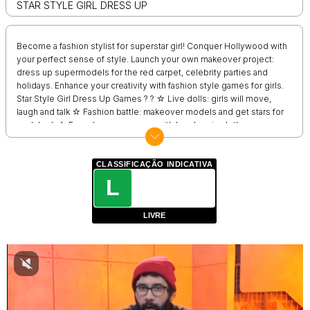
STAR STYLE GIRL DRESS UP
Become a fashion stylist for superstar girl! Conquer Hollywood with
your perfect sense of style. Launch your own makeover project:
dress up supermodels for the red carpet, celebrity parties and
holidays. Enhance your creativity with fashion style games for girls.
Star Style Girl Dress Up Games ? ? ☆ Live dolls: girls will move,
laugh and talk ☆ Fashion battle: makeover models and get stars for
each look ☆ Free dress up games with levels: win clothes, open
backgrounds ☆ Trophy collection: decorate your room with
presents and prizes ☆ Clothes games: dress up star in brand
clothes ☆ Pleasant music for amazing fashion games experience
CLASSIFICAÇÃO INDICATIVA
☆ Fashion contest games for girls with levels offline Each girl is a
L
rising star dreaming of winning fashion competition. Dress up and
makeover models for fashion show or other special occasion, get
LIVRE
stars for the looks you create and collect prizes in your room.
Continue dressing up girls and open new clothes, accessories and
backgrounds.