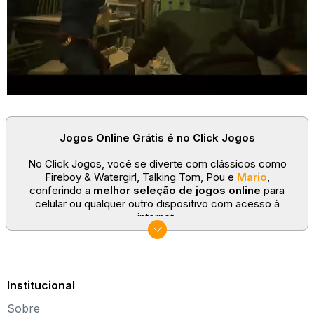
Jogos Online Grátis é no Click Jogos
No Click Jogos, você se diverte com clássicos como
Fireboy & Watergirl, Talking Tom, Pou e
Mario
,
conferindo a
melhor seleção de jogos online
para
celular ou qualquer outro dispositivo com acesso à
internet.
No Click Jogos temos as categorias mais populares:
jogos clássicos
,
jogos de esporte
e
jogos famosos
para todas as idades. Somos um portal de games
sempre atualizado com novos títulos!
Institucional
Explore novos universos, dirija carros, teste sua
Sobre
paciência, seja uma estrela do futebol ou brinque com a