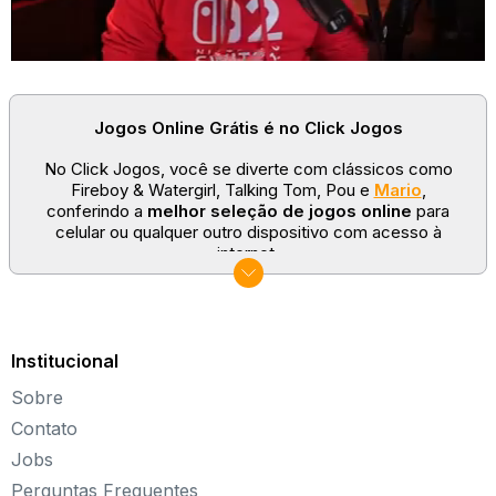
Jogos Online Grátis é no Click Jogos
No Click Jogos, você se diverte com clássicos como
Fireboy & Watergirl, Talking Tom, Pou e
Mario
,
conferindo a
melhor seleção de jogos online
para
celular ou qualquer outro dispositivo com acesso à
internet.
No Click Jogos temos as categorias mais populares:
jogos clássicos
,
jogos de esporte
e
jogos famosos
para todas as idades. Somos um portal de games
sempre atualizado com novos títulos!
Institucional
Explore novos universos, dirija carros, teste sua
Sobre
paciência, seja uma estrela do futebol ou brinque com a
Barbie de forma totalmente gratuita. Aqui, não faltam
Contato
opções para aproveitar!
Jobs
Sobre o Click Jogos
Perguntas Frequentes