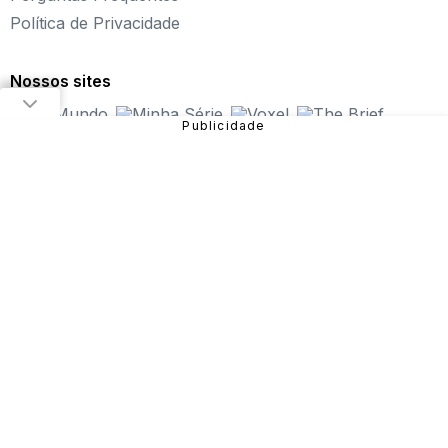
Política de Privacidade
Fundado em 2004, o Click Jogos é o maior portal de
jogos online infantil do Brasil, oferecendo
os melhores
jogos online para PC
, além de alternativas para curtir
Nossos sites
pelo
tablet ou celular
.
Nosso objetivo é proporcionar uma experiência incrível
em entretenimento e diversão com
jogos de meninas
,
jogos de carros
,
jogos de aventura
,
jogos de
plataforma
e muito mais!
São diversos games disponíveis no site que você pode
jogar online gratuitamente. Dentre eles, estão:
Fireboy
and Watergirl
,
Subway Surfers
,
Bubble Pop
, entre
outros.
Sendo uma das verticais do Grupo NZN, o Click Jogos
conta com equipe especializada e monitoramento diário,
garantindo uma
experiência mais segura para o
público
e trabalhando para que a nossa história continue
com as novas gerações.