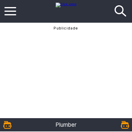
Plumber