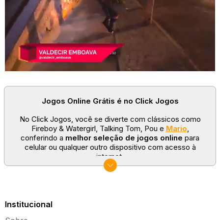
Jogos Online Grátis é no Click Jogos
No Click Jogos, você se diverte com clássicos como
Fireboy & Watergirl, Talking Tom, Pou e
Mario
,
conferindo a
melhor seleção de jogos online
para
celular ou qualquer outro dispositivo com acesso à
internet.
No Click Jogos temos as categorias mais populares:
jogos clássicos
,
jogos de esporte
e
jogos famosos
para todas as idades. Somos um portal de games
sempre atualizado com novos títulos!
Institucional
Explore novos universos, dirija carros, teste sua