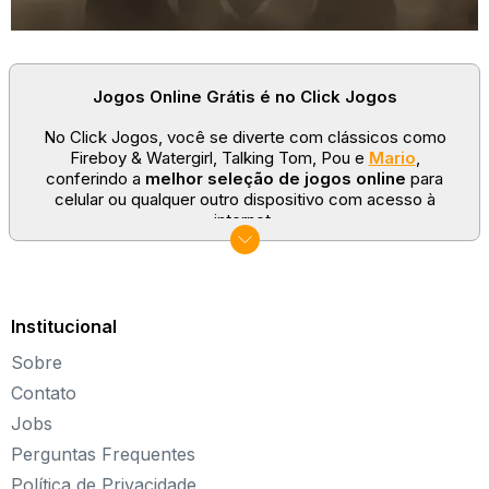
Jogos Online Grátis é no Click Jogos
No Click Jogos, você se diverte com clássicos como
Fireboy & Watergirl, Talking Tom, Pou e
Mario
,
conferindo a
melhor seleção de jogos online
para
celular ou qualquer outro dispositivo com acesso à
internet.
No Click Jogos temos as categorias mais populares:
jogos clássicos
,
jogos de esporte
e
jogos famosos
para todas as idades. Somos um portal de games
sempre atualizado com novos títulos!
Institucional
Explore novos universos, dirija carros, teste sua
Sobre
paciência, seja uma estrela do futebol ou brinque com a
Barbie de forma totalmente gratuita. Aqui, não faltam
Contato
opções para aproveitar!
Jobs
Sobre o Click Jogos
Perguntas Frequentes
Política de Privacidade
Fundado em 2004, o Click Jogos é o maior portal de