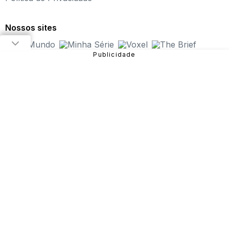
jogos online infantil do Brasil, oferecendo
os melhores
jogos online para PC
, além de alternativas para curtir
Nossos sites
pelo
tablet ou celular
.
Nosso objetivo é proporcionar uma experiência incrível
em entretenimento e diversão com
jogos de meninas
,
jogos de carros
,
jogos de aventura
,
jogos de
plataforma
e muito mais!
São diversos games disponíveis no site que você pode
jogar online gratuitamente. Dentre eles, estão:
Fireboy
and Watergirl
,
Subway Surfers
,
Bubble Pop
, entre
outros.
Sendo uma das verticais do Grupo NZN, o Click Jogos
conta com equipe especializada e monitoramento diário,
garantindo uma
experiência mais segura para o
público
e trabalhando para que a nossa história continue
com as novas gerações.