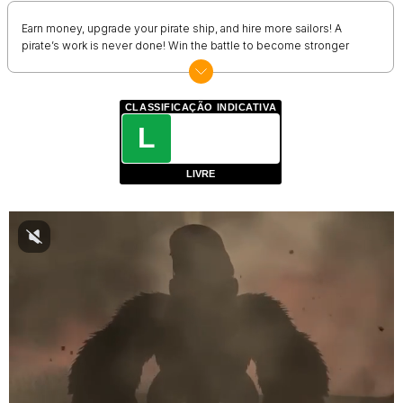
Earn money, upgrade your pirate ship, and hire more sailors! A
pirate’s work is never done! Win the battle to become stronger
CLASSIFICAÇÃO INDICATIVA
L
LIVRE