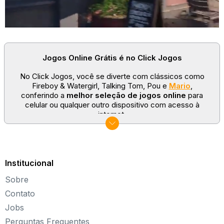
Jogos Online Grátis é no Click Jogos
No Click Jogos, você se diverte com clássicos como
Fireboy & Watergirl, Talking Tom, Pou e
Mario
,
conferindo a
melhor seleção de jogos online
para
celular ou qualquer outro dispositivo com acesso à
internet.
No Click Jogos temos as categorias mais populares:
jogos clássicos
,
jogos de esporte
e
jogos famosos
para todas as idades. Somos um portal de games
sempre atualizado com novos títulos!
Institucional
Explore novos universos, dirija carros, teste sua
Sobre
paciência, seja uma estrela do futebol ou brinque com a
Barbie de forma totalmente gratuita. Aqui, não faltam
Contato
opções para aproveitar!
Jobs
Sobre o Click Jogos
Perguntas Frequentes