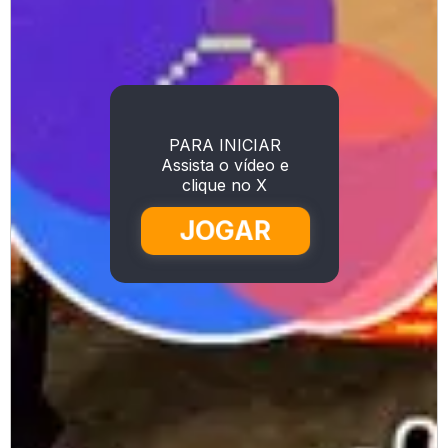
PARA INICIAR
Assista o vídeo e
clique no X
JOGAR