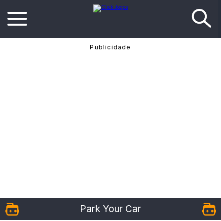
Park Your Car