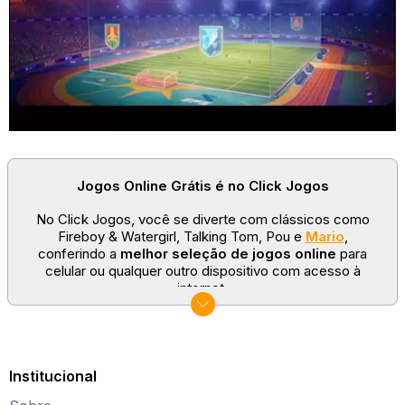
Jogos Online Grátis é no Click Jogos
No Click Jogos, você se diverte com clássicos como
Fireboy & Watergirl, Talking Tom, Pou e
Mario
,
conferindo a
melhor seleção de jogos online
para
celular ou qualquer outro dispositivo com acesso à
internet.
No Click Jogos temos as categorias mais populares:
jogos clássicos
,
jogos de esporte
e
jogos famosos
para todas as idades. Somos um portal de games
sempre atualizado com novos títulos!
Institucional
Explore novos universos, dirija carros, teste sua