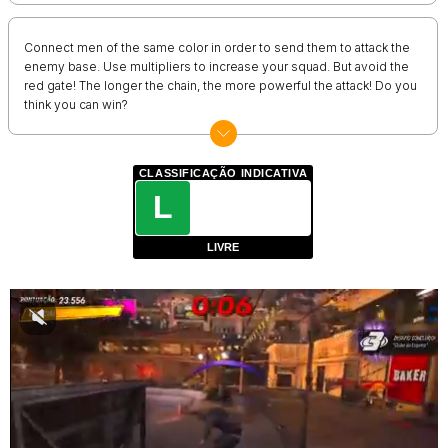
Connect men of the same color in order to send them to attack the
enemy base. Use multipliers to increase your squad. But avoid the
red gate! The longer the chain, the more powerful the attack! Do you
think you can win?
CLASSIFICAÇÃO INDICATIVA
L
LIVRE