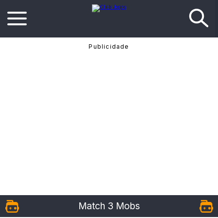
Match 3 Mobs