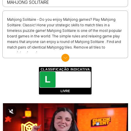
MAHJONG SOLITAIRE
Mahjong Solitaire - Do you enjoy Mahjong games? Play Mahjong
Solitaire: Classic! Hone your strategic skills to match tiles in a
timeless puzzle game! Mahjong Solitaire is one of the most popular
board games in the world. The simple rules and relaxing game play
means that anyone can enjoy a round of Mahjong Solitaire . Find and
match pairs of identical Mahjongg tiles. Remove all tiles to
complete a board.
CLASSIFICAÇÃO INDICATIVA
L
LIVRE