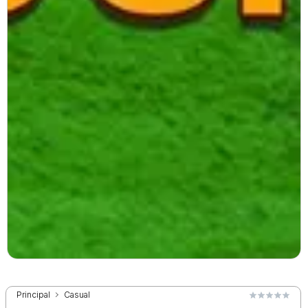
Principal
Casual