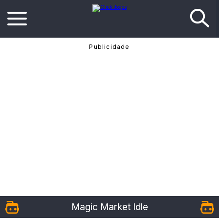
Magic Market Idle