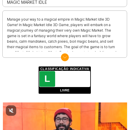
MAGIC MARKET IDLE
Manage your way to a magical empire in Magic Market Idle 3D
Game! In Magic Market Idle 3D Game, players will embark on a
magical journey of managing their very own Magic Market. The
game is set in a fantasy world where players will have to grow
beans, calm mandrakes, catch pixies, boil magic beans, and sell
their magical items to customers. The goal of the game is to turn
your Magic Market into a Magic Empire by conjuring, building, and
earning more. - Upgrade your store. - Buy new buildings. - Serving
customers - Collect magic beans - Play Quidditch (roll on a
broomstick and catch monsters)
CLASSIFICAÇÃO INDICATIVA
L
LIVRE