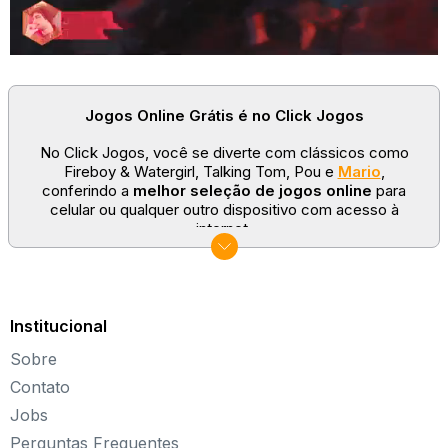
Jogos Online Grátis é no Click Jogos
No Click Jogos, você se diverte com clássicos como
Fireboy & Watergirl, Talking Tom, Pou e
Mario
,
conferindo a
melhor seleção de jogos online
para
celular ou qualquer outro dispositivo com acesso à
internet.
No Click Jogos temos as categorias mais populares:
jogos clássicos
,
jogos de esporte
e
jogos famosos
para todas as idades. Somos um portal de games
sempre atualizado com novos títulos!
Institucional
Explore novos universos, dirija carros, teste sua
Sobre
paciência, seja uma estrela do futebol ou brinque com a
Barbie de forma totalmente gratuita. Aqui, não faltam
Contato
opções para aproveitar!
Jobs
Sobre o Click Jogos
Perguntas Frequentes