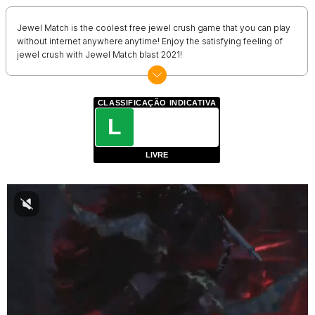
Jewel Match is the coolest free jewel crush game that you can play
without internet anywhere anytime! Enjoy the satisfying feeling of
jewel crush with Jewel Match blast 2021!
CLASSIFICAÇÃO INDICATIVA
L
LIVRE