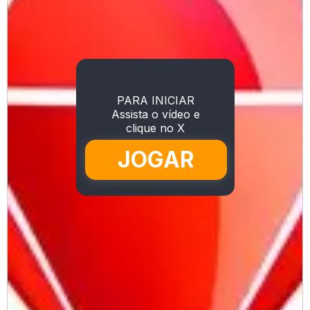
PARA INICIAR
Assista o vídeo e
clique no X
JOGAR