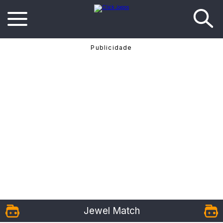
Jewel Match